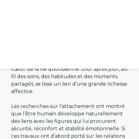
un autre regard sur cette expérience. Elles
rappellent que la douleur provoquée par la
perte d’un animal aimé est une souffrance
réelle, légitime et parfois profonde, qui mérite
d’être reconnue et accueillie.
- Un lien d'attachement profondément
humain
La relation qui se construit entre une
personne et son animal s’inscrit souvent au
cœur de la vie quotidienne. Jour après jour, au
fil des soins, des habitudes et des moments
partagés, se tisse un lien d’une grande richesse
affective.
Les recherches sur l’attachement ont montré
que l’être humain développe naturellement
des liens avec les figures qui lui procurent
sécurité, réconfort et stabilité émotionnelle. Si
ces travaux ont d’abord porté sur les relations