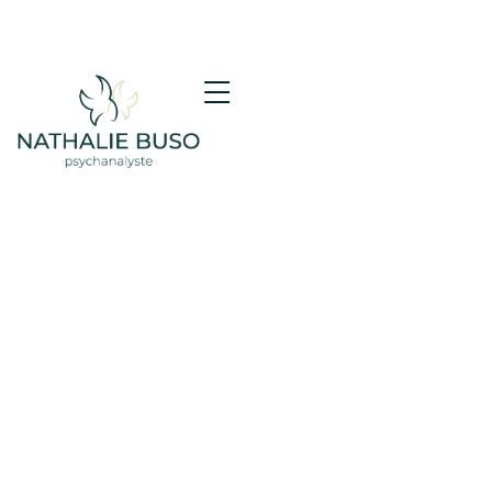
accompagne au quotidien, sans jugement,
avec une présence discrète mais constante.
Pour beaucoup, un animal de compagnie est
bien davantage qu’un compagnon : il occupe
une place singulière dans la vie affective et
devient un véritable partenaire de l’existence.
Lorsque survient sa disparition, c’est une
relation profondément investie qui prend fin.
Pourtant, la souffrance liée à cette perte
demeure encore souvent minimisée. « Ce
n’était qu’un animal », entend-on parfois.
Comme si l’intensité du chagrin pouvait être
déterminée par la nature du lien plutôt que
par ce qu’il représentait pour celui qui le vivait.
La psychologie contemporaine, la clinique du
deuil et la psychanalyse nous invitent à porter