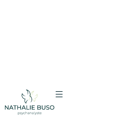
Accueil
»
L’IA peut-elle remplacer un psychanalyste ?
Les raisons d’une illusion
L’IA peut-elle remplacer un
psychanalyste ? Les raisons d’une
illusion
Avec la montée en puissance des chatbots et
des assistants émotionnels, une question