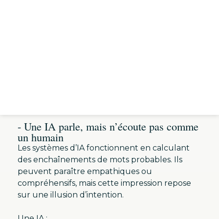
revient souvent :
puisqu’une intelligence
artificielle peut nous écouter, répondre avec
empathie et se montrer disponible 24h/24,
pourrait-elle devenir une sorte d’analyste
virtuel ?
La réponse courte :
non
. Et la réponse longue
est passionnante, car elle touche à ce qui fait
de la psychanalyse une expérience humaine
irremplaçable.
- Une IA parle, mais n’écoute pas comme
un humain
Les systèmes d’IA fonctionnent en calculant
des enchaînements de mots probables. Ils
peuvent paraître empathiques ou
compréhensifs, mais cette impression repose
sur une illusion d’intention.
Une IA :